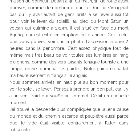
maison du bonheur. Départ à 4h du matin, 1h de route avant
d’arriver, comme de nombreux touristes (on ne s’imaginait
pas qu’il y avait autant de gens prêts à se lever aussi tôt
pour voir le lever du soleil!), au pied du Mont Batur, un
volcan qui culmine à 1717m. Il est situé en face du mont
Agung, qui est entré en éruption cette année. C’est celui
que vous pouvez voir sur la photo. L’ascension a duré 2
heures dans la pénombre. C’est assez physique tout de
même mais très beau de voir toutes ses lumières en rang
d’oignons, comme des vers luisants (chaque touriste a une
lampe torche fourni par les guides). Notre guide ne parlait
malheureusement ni français, ni anglais.
Nous sommes arrivés en haut pile au bon moment pour
voir le soleil se lever. Pensez à prendre un bon pull car il y
a un vent froid qui souffle au sommet. C’était un chouette
moment!
J’ai trouvé la descende plus compliquée que l’aller à cause
du monde et du chemin escarpé et peut-être aussi parce
que le vide était visible contrairement à l’aller dans
l’obscurité.