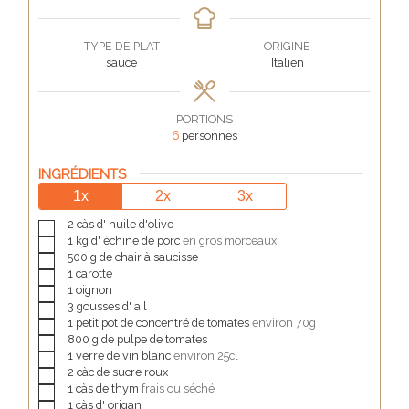
TYPE DE PLAT
ORIGINE
sauce
Italien
PORTIONS
6
personnes
INGRÉDIENTS
1x
2x
3x
▢
2
càs d'
huile d'olive
▢
1
kg d'
échine de porc
en gros morceaux
▢
500
g de
chair à saucisse
▢
1
carotte
▢
1
oignon
▢
3
gousses d'
ail
▢
1
petit pot de
concentré de tomates
environ 70g
▢
800
g de
pulpe de tomates
▢
1
verre de
vin blanc
environ 25cl
▢
2
càc de
sucre roux
▢
1
càs de
thym
frais ou séché
▢
1
càs d'
origan