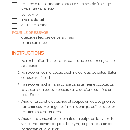
▢
le talon d'un
parmesan
la croute + un peu de fromage
▢
2
feuilles de
laurier
▢
sel
poivre
▢
1
verre de
lait
▢
400
g de
penne
POUR LE DRESSAGE
▢
quelques feuilles de
persil
frais
▢
parmesan
râpé
INSTRUCTIONS
Faire chauffer l’huile d’olive dans une cocotte ou grande
sauteuse.
Faire dorer les morceaux d’échine de tous les côtés. Saler
et réserver à part.
Faire dorer la chair à saucisse dans la même cocotte. La
« casser » en petits morceaux à l’aide d’une cuillère en
bois. Saler.
Ajouter la carotte épluchée et coupée en dés, l’oignon et
l’ail émincés. Mélanger et faire revenir jusqu’à ce que les
légumes soient tendres.
Ajouter le concentré de tomates, la pulpe de tomates, le
vin blanc, l’échine de porc, le thym, l’origan, le talon de
parmesan et le laurier.