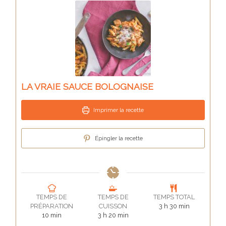
LA VRAIE SAUCE BOLOGNAISE
Imprimer la recette
Épingler la recette
TEMPS DE
TEMPS DE
TEMPS TOTAL
heures
minutes
PRÉPARATION
CUISSON
3
h
30
min
minutes
heures
minutes
10
min
3
h
20
min