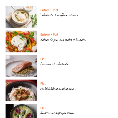
Entrée
•
Plat
Velouté de chou-fleur crémeux
Entrée
•
Plat
Salade de poivrons grillés et burrata
Plat
Saumon à la rhubarbe
Plat
Poulet tikka masala maison
Plat
Risotto aux asperges vertes