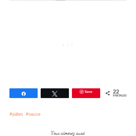
Save
22
Partagez
Tweetez
PARTAGES
pâtes
sauce
Vous aimerez aussi