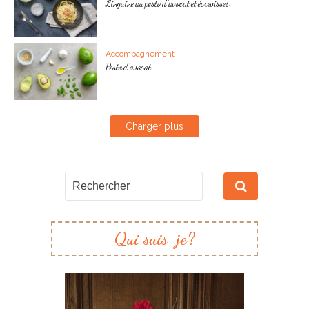
Linguine au pesto d’avocat et écrevisses
Accompagnement
Pesto d’avocat
Charger plus
Qui suis-je?