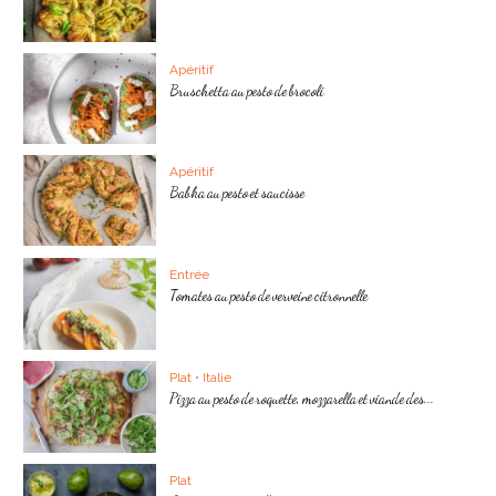
Apéritif
Bruschetta au pesto de brocoli
Apéritif
Babka au pesto et saucisse
Entrée
Tomates au pesto de verveine citronnelle
Plat
•
Italie
Pizza au pesto de roquette, mozzarella et viande des...
Plat