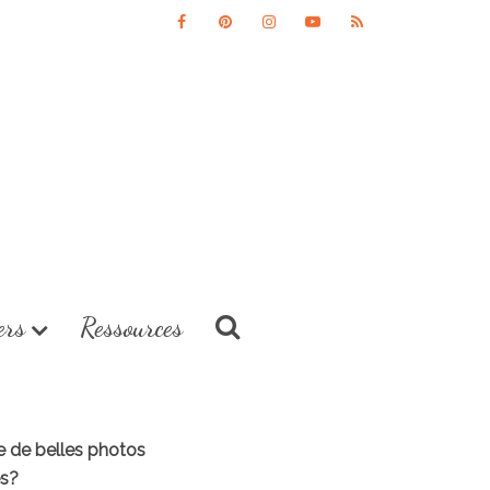
ers
Ressources
re de belles photos
es?