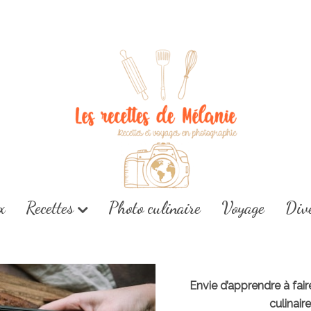
x
Recettes
Photo culinaire
Voyage
Div
Envie d’apprendre à fai
culinair