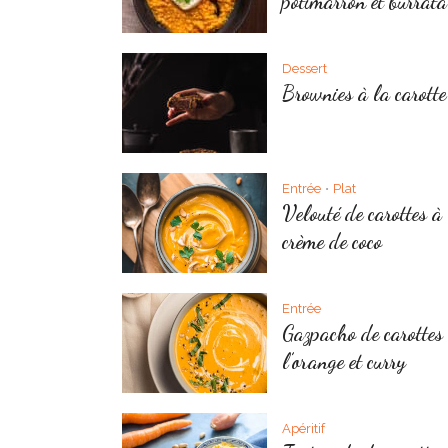
potimarron et burrata
Dessert
Brownies à la carotte
Entrée
Plat
•
Velouté de carottes à
crème de coco
Entrée
Gazpacho de carottes
l’orange et curry
Apéritif