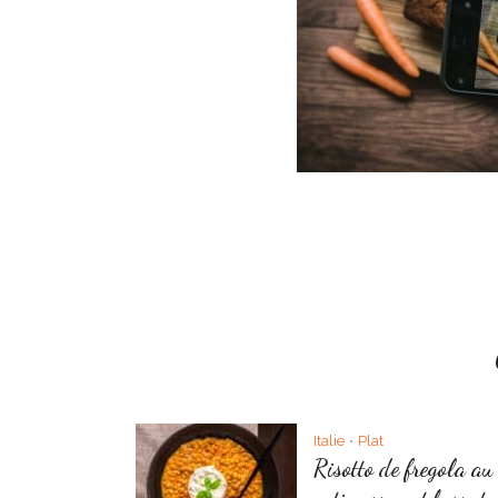
Italie
Plat
•
Risotto de fregola au