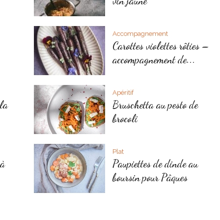
vin jaune
Accompagnement
Carottes violettes rôties –
accompagnement de...
Apéritif
 la
Bruschetta au pesto de
brocoli
Plat
 à
Paupiettes de dinde au
boursin pour Pâques