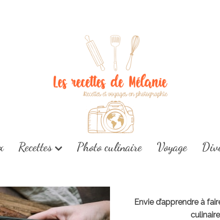
x
Recettes
Photo culinaire
Voyage
Div
Envie d’apprendre à fai
culinair