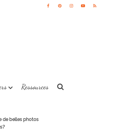
ers
Ressources
re de belles photos
es?