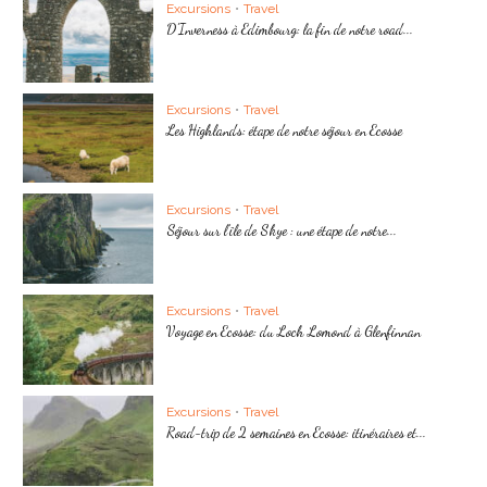
Excursions
•
Travel
D’Inverness à Edimbourg: la fin de notre road...
Excursions
•
Travel
Les Highlands: étape de notre séjour en Ecosse
Excursions
•
Travel
Séjour sur l’île de Skye : une étape de notre...
Excursions
•
Travel
Voyage en Ecosse: du Loch Lomond à Glenfinnan
Excursions
•
Travel
Road-trip de 2 semaines en Ecosse: itinéraires et...