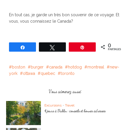
En tout cas, je garde un très bon souvenir de ce voyage. Et
vous, vous connaissez le Canada?
0
Partagez
Tweetez
Épingle
PARTAGES
boston
burger
canada
hotdog
montreal
new-
york
ottawa
quebec
toronto
Vous aimerez aussi
Excursions
•
Travel
4 jours à Dublin : conseils et bonnes adresses