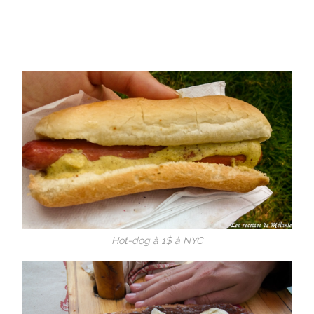
Hot-dog à 1$ à NYC