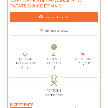
DAHL DE LENTILLES CORAIL À LA
PATATE DOUCE ET MAÏS
Imprimer la recette
Épingler la recette
TEMPS DE
TEMPS DE
TEMPS TOTAL
heure
minutes
PRÉPARATION
CUISSON
1
h
15
min
minutes
heure
15
min
1
h
PORTIONS
4
personnes
INGRÉDIENTS