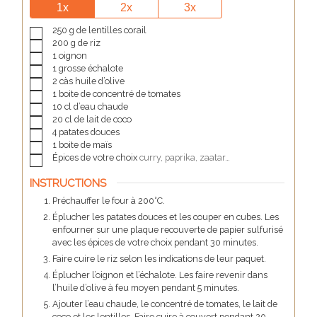
1x
2x
3x
▢
250
g
de lentilles corail
▢
200
g
de riz
▢
1
oignon
▢
1
grosse échalote
▢
2
càs
huile d’olive
▢
1
boite de concentré de tomates
▢
10
cl
d’eau chaude
▢
20
cl
de lait de coco
▢
4
patates douces
▢
1
boite de maïs
▢
Épices de votre choix
curry, paprika, zaatar…
INSTRUCTIONS
Préchauffer le four à 200°C.
Éplucher les patates douces et les couper en cubes. Les
enfourner sur une plaque recouverte de papier sulfurisé
avec les épices de votre choix pendant 30 minutes.
Faire cuire le riz selon les indications de leur paquet.
Éplucher l’oignon et l’échalote. Les faire revenir dans
l’huile d’olive à feu moyen pendant 5 minutes.
Ajouter l’eau chaude, le concentré de tomates, le lait de
coco et les lentilles. Faire cuire à couvert pendant 20