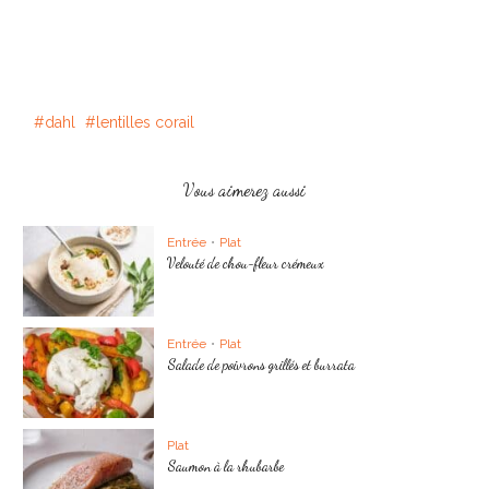
dahl
lentilles corail
Vous aimerez aussi
Entrée
•
Plat
Velouté de chou-fleur crémeux
Entrée
•
Plat
Salade de poivrons grillés et burrata
Plat
Saumon à la rhubarbe