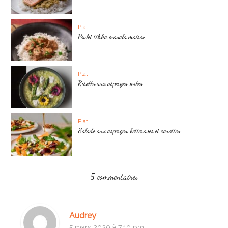
Plat
Poulet tikka masala maison
Plat
Risotto aux asperges vertes
Plat
Salade aux asperges, betteraves et carottes
5 commentaires
Audrey
5 mars 2020 à 7:10 pm