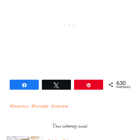
630
Partagez
Tweetez
Épingle
PARTAGES
tiramisu
tomate
verrine
Vous aimerez aussi