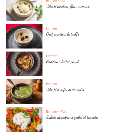
Entrée
•
Plat
Velouté de chou-fleur crémeux
Entrée
Oeuf cocotte à la truffe
Entrée
Gambas à l’ail et persil
Entrée
Velouté aux fanes de radis
Entrée
•
Plat
Salade de poivrons grillés et burrata