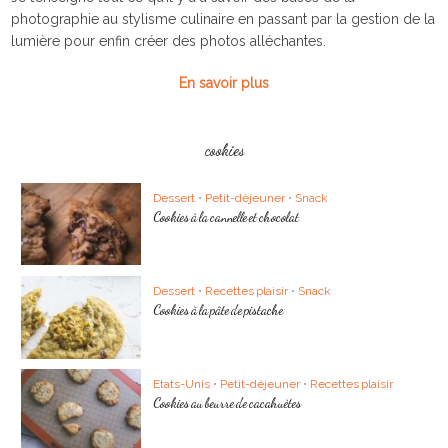
photographie au stylisme culinaire en passant par la gestion de la
lumière pour enfin créer des photos alléchantes.
En savoir plus
cookies
Dessert
•
Petit-déjeuner
•
Snack
Cookies à la cannelle et chocolat
Dessert
•
Recettes plaisir
•
Snack
Cookies à la pâte de pistache
Etats-Unis
•
Petit-déjeuner
•
Recettes plaisir
Cookies au beurre de cacahuètes