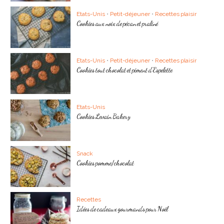
Etats-Unis
•
Petit-déjeuner
•
Recettes plaisir
Cookies aux noix de pécan et praliné
Etats-Unis
•
Petit-déjeuner
•
Recettes plaisir
Cookies tout chocolat et piment d’Espelette
Etats-Unis
Cookies Levain Bakery
Snack
Cookies pomme/chocolat
Recettes
Idées de cadeaux gourmands pour Noël