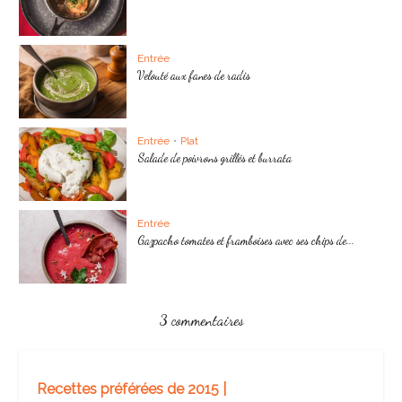
Entrée
Velouté aux fanes de radis
Entrée
•
Plat
Salade de poivrons grillés et burrata
Entrée
Gazpacho tomates et framboises avec ses chips de...
3 commentaires
Recettes préférées de 2015 |