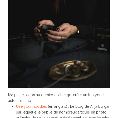
Ma participation au dernier challenge: créer un triptyque
autour du thé
Use your noodles
(en anglais) : Le blog de Anja Burgar
sur lequel elle publie de nombreux articles en photo
culinaire. Je vous conseille également de vous inscrire