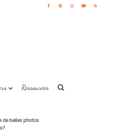
ers
Ressources
re de belles photos
es?