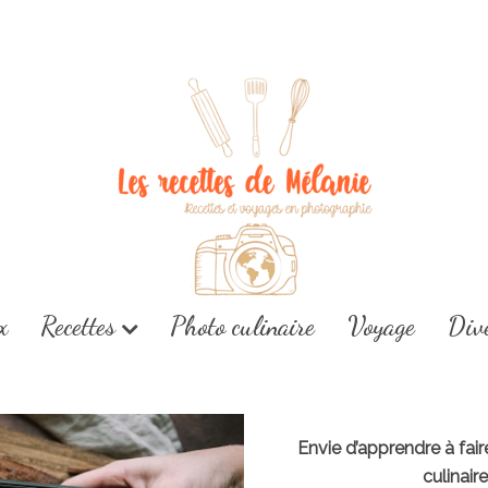
x
Recettes
Photo culinaire
Voyage
Div
Envie d’apprendre à fai
culinair