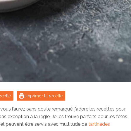
ecette
Imprimer la recette
, vous l’aurez sans doute remarqué: j’adore les recettes pour
t pas exception à la règle. Je les trouve parfaits pour les fêtes
s et peuvent être servis avec multitude de
tartinades