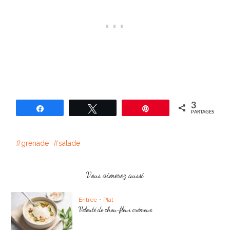
3
Partagez
Tweetez
Épingle
PARTAGES
grenade
salade
Vous aimerez aussi
Entrée
•
Plat
Velouté de chou-fleur crémeux