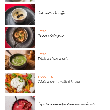
Entrée
Oeuf cocotte à la truffe
Entrée
Gambas à l’ail et persil
Entrée
Velouté aux fanes de radis
Entrée
•
Plat
Salade de poivrons grillés et burrata
Entrée
Gazpacho tomates et framboises avec ses chips de...