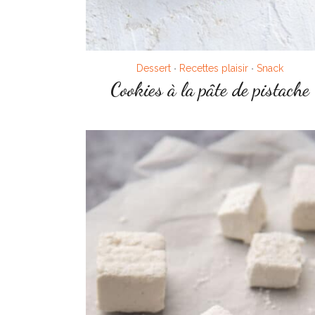
Dessert
Recettes plaisir
Snack
•
•
Cookies à la pâte de pistache