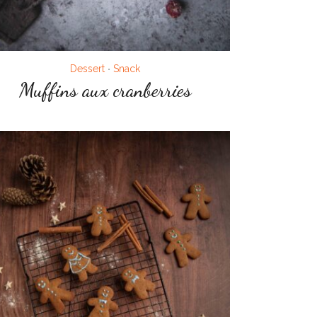
Dessert
Snack
•
Muffins aux cranberries