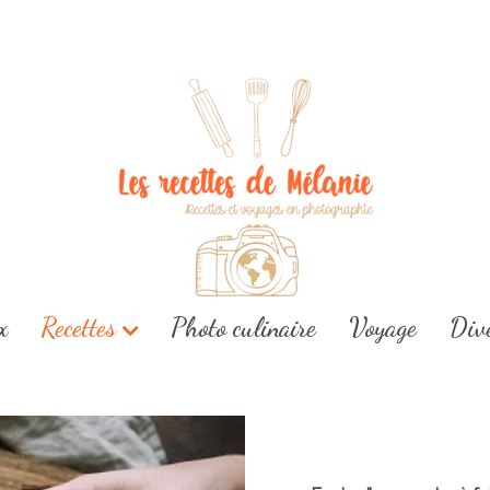
x
Recettes
Photo culinaire
Voyage
Div