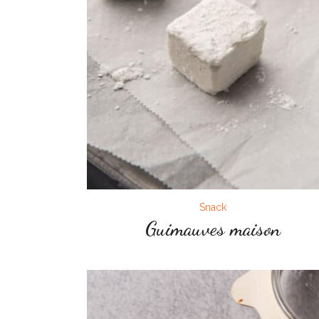
Snack
Guimauves maison