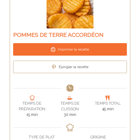
POMMES DE TERRE ACCORDÉON
Imprimer la recette
Épingler la recette
TEMPS DE
TEMPS DE
TEMPS TOTAL
minutes
PRÉPARATION
CUISSON
45
min
minutes
minutes
15
min
30
min
TYPE DE PLAT
ORIGINE