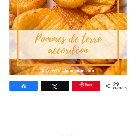
Save
29
Partagez
Tweetez
PARTAGES