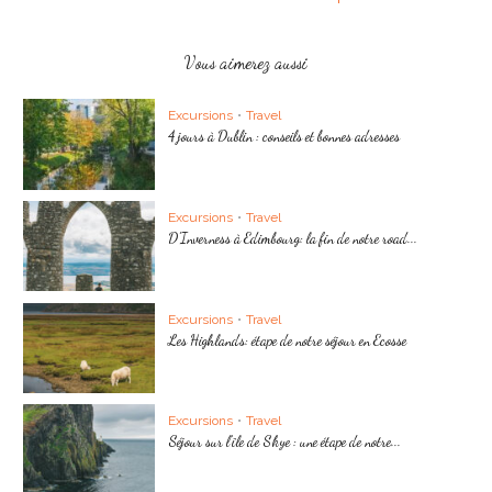
Vous aimerez aussi
Excursions
•
Travel
4 jours à Dublin : conseils et bonnes adresses
Excursions
•
Travel
D’Inverness à Edimbourg: la fin de notre road...
Excursions
•
Travel
Les Highlands: étape de notre séjour en Ecosse
Excursions
•
Travel
Séjour sur l’île de Skye : une étape de notre...