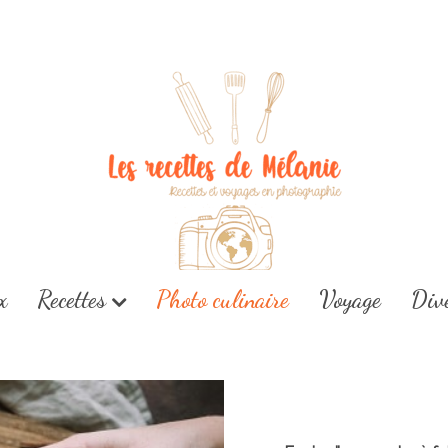
x
Recettes
Photo culinaire
Voyage
Div