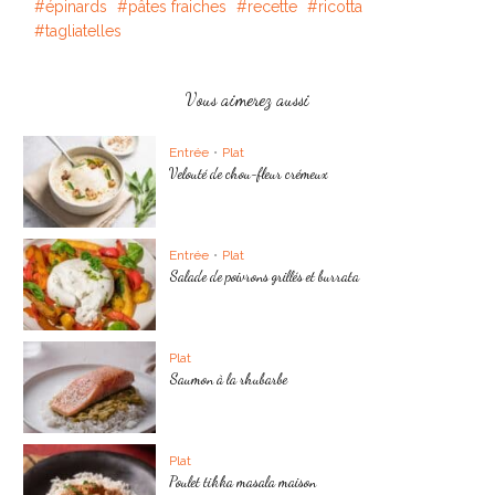
épinards
pâtes fraiches
recette
ricotta
tagliatelles
Vous aimerez aussi
Entrée
•
Plat
Velouté de chou-fleur crémeux
Entrée
•
Plat
Salade de poivrons grillés et burrata
Plat
Saumon à la rhubarbe
Plat
Poulet tikka masala maison