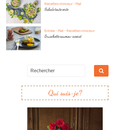
Recettes minceur
•
Plat
Salade toute verte
Entrée
•
Plat
•
Recettes minceur
Bruschette saumon-avocat
Qui suis-je?