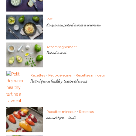
Plat
Linguine au pesto d’avocat et écrevisses
Accompagnement
Pesto d’avocat
Recettes
•
Petit-déjeuner
•
Recettes minceur
Petit-déjeuner healthy: tartine à l’avocat
Recettes minceur
•
Recettes
Journée type – Jeudi