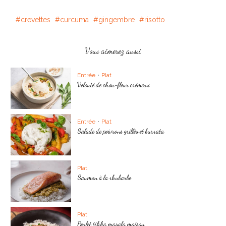
crevettes
curcuma
gingembre
risotto
Vous aimerez aussi
Entrée
•
Plat
Velouté de chou-fleur crémeux
Entrée
•
Plat
Salade de poivrons grillés et burrata
Plat
Saumon à la rhubarbe
Plat
Poulet tikka masala maison