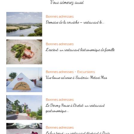
Vous aimerez aussi
Bonnes adresses
Domaine de la corniche – restaurant le...
Bonnes adresses
L’escient: un restaurant bistronomique de famille
Bonnes adresses
•
Excursions
Une bonne adresse à Santorin: Metaxí Mas
Bonnes adresses
Le Dormy House à Etretat: un restaurant
gastronomique...
Bonnes adresses
Le bus toqué : un restaurant itinérant à Paris