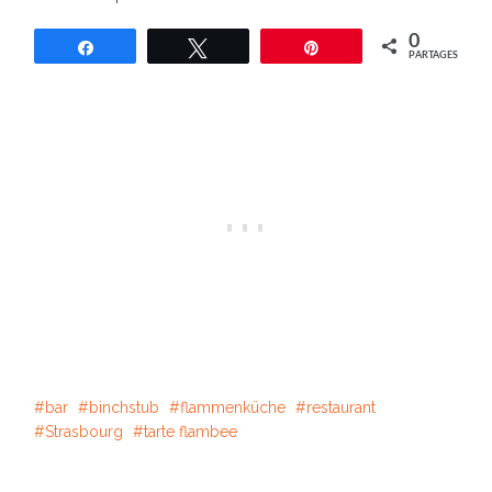
0
Partagez
Tweetez
Épingle
PARTAGES
bar
binchstub
flammenküche
restaurant
Strasbourg
tarte flambee