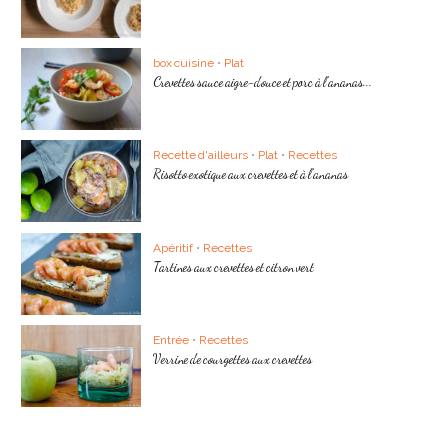
box cuisine
•
Plat
Crevettes sauce aigre-douce et porc à l’ananas...
Recette d'ailleurs
•
Plat
•
Recettes
Risotto exotique aux crevettes et à l’ananas
Apéritif
•
Recettes
Tartines aux crevettes et citron vert
Entrée
•
Recettes
Verrine de courgettes aux crevettes