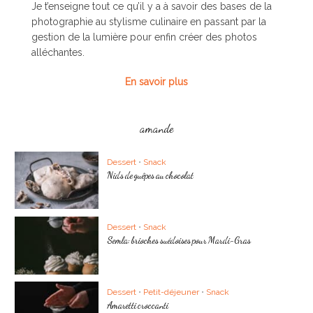
Je t’enseigne tout ce qu’il y a à savoir des bases de la
photographie au stylisme culinaire en passant par la
gestion de la lumière pour enfin créer des photos
alléchantes.
En savoir plus
amande
Dessert
•
Snack
Nids de guêpes au chocolat
Dessert
•
Snack
Semla: brioches suédoises pour Mardi-Gras
Dessert
•
Petit-déjeuner
•
Snack
Amaretti croccanti