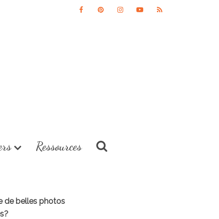
ers
Ressources
re de belles photos
es?