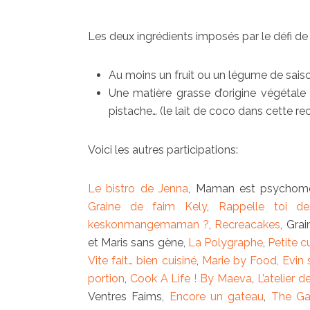
Les deux ingrédients imposés par le défi de 
Au moins un fruit ou un légume de saiso
Une matière grasse d’origine végétale :
pistache… (le lait de coco dans cette rec
Voici les autres participations:
Le bistro de Jenna
, Maman est psychomo
Graine de faim Kely
,
Rappelle toi d
keskonmangemaman ?
,
Recreacakes
, Gra
et Maris sans gène,
La Polygraphe
,
Petite c
Vite fait… bien cuisiné
,
Marie by Food,
Evin 
portion
,
Cook A Life ! By Maeva
,
L’atelier de
Ventres Faims,
Encore un gateau
,
The Ga