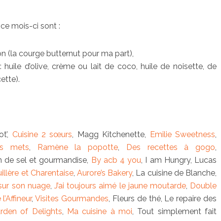
ce mois-ci sont :
n (la courge butternut pour ma part),
 huile d’olive, crème ou lait de coco, huile de noisette, de
ette).
t’,
Cuisine 2 sœurs
, Magg Kitchenette,
Emilie Sweetness
,
es mets
,
Ramène la popotte
,
Des recettes à gogo
,
in de sel et gourmandise,
By acb 4 you
, I am Hungry, Lucas
uillère et Charentaise
,
Aurore’s Bakery
, La cuisine de Blanche,
sur son nuage
,
J’ai toujours aimé le jaune moutarde
,
Double
 l’Affineur
,
Visites Gourmandes
, Fleurs de thé, Le repaire des
rden of Delights
,
Ma cuisine à moi
, Tout simplement fait