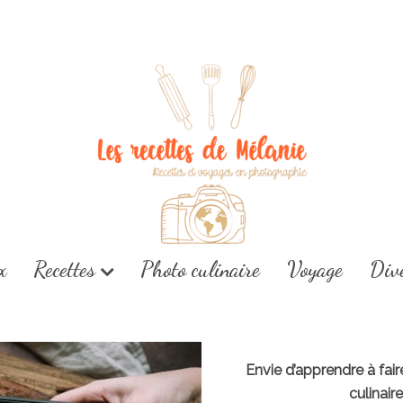
x
Recettes
Photo culinaire
Voyage
Div
Envie d’apprendre à fai
culinair