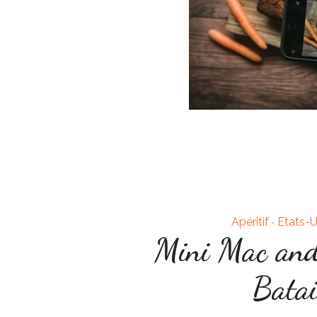
Apéritif
Etats-U
•
Mini Mac and 
Batai