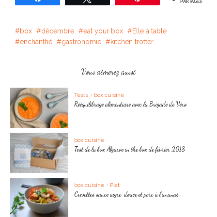
PARTAGES
box
décembre
eat your box
Elle à table
enchanthé
gastronomie
kitchen trotter
Vous aimerez aussi
Tests
•
box cuisine
Rééquilibrage alimentaire avec la Brigade de Véro
box cuisine
Test de la box Algarve in the box de février 2018
box cuisine
•
Plat
Crevettes sauce aigre-douce et porc à l’ananas...