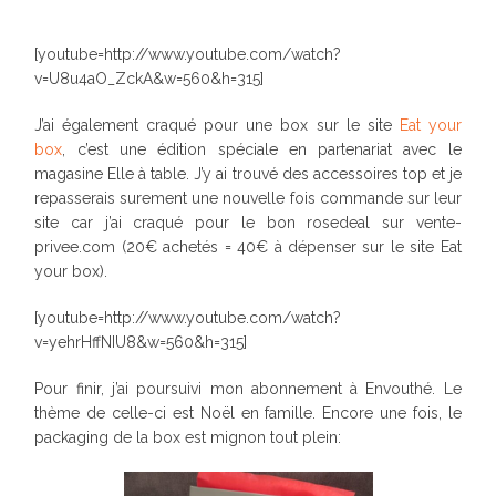
[youtube=http://www.youtube.com/watch?
v=U8u4aO_ZckA&w=560&h=315]
J’ai également craqué pour une box sur le site
Eat your
box
, c’est une édition spéciale en partenariat avec le
magasine Elle à table. J’y ai trouvé des accessoires top et je
repasserais surement une nouvelle fois commande sur leur
site car j’ai craqué pour le bon rosedeal sur vente-
privee.com (20€ achetés = 40€ à dépenser sur le site Eat
your box).
[youtube=http://www.youtube.com/watch?
v=yehrHffNIU8&w=560&h=315]
Pour finir, j’ai poursuivi mon abonnement à Envouthé. Le
thème de celle-ci est Noël en famille. Encore une fois, le
packaging de la box est mignon tout plein: