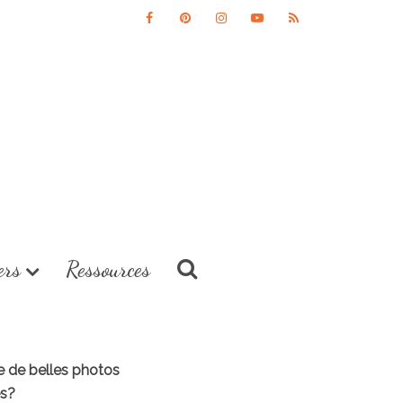
ers
Ressources
re de belles photos
es?