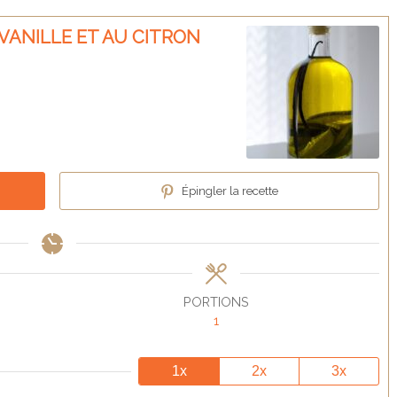
 VANILLE ET AU CITRON
Épingler la recette
PORTIONS
1
1x
2x
3x