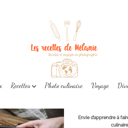
x
Recettes
Photo culinaire
Voyage
Div
Envie d’apprendre à fai
culinair