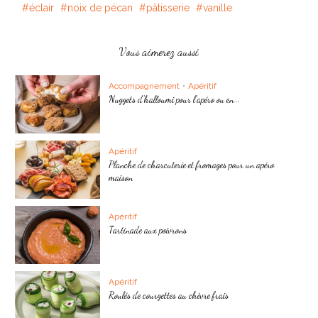
éclair
noix de pécan
pâtisserie
vanille
Vous aimerez aussi
Accompagnement
•
Apéritif
Nuggets d’halloumi pour l’apéro ou en...
Apéritif
Planche de charcuterie et fromages pour un apéro
maison
Apéritif
Tartinade aux poivrons
Apéritif
Roulés de courgettes au chèvre frais