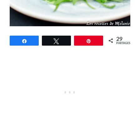
29
Partagez
Tweetez
Épingle
PARTAGES