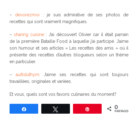
–
devorezmoi
: je suis admirative de ses photos de
recettes qui sont vraiment magnifiques.
–
sharing cuisine
: J’ai découvert Olivier car il était parrain
de la première Bataille Food à laquelle j’ai participé. J’aime
son humour et ses articles « Les recettes des amis » où il
présente des recettes d’autres blogueurs selon un thème
en particulier.
–
aufilduthym:
J’aime ses recettes qui sont toujours
travaillées, originales et variées.
Et vous, quels sont vos favoris culinaires du moment?
0
Partagez
Tweetez
Épingle
PARTAGES