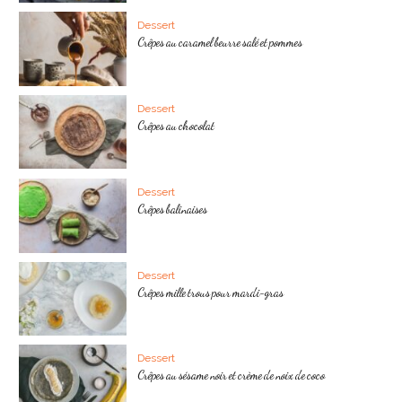
Dessert
Crêpes au caramel beurre salé et pommes
Dessert
Crêpes au chocolat
Dessert
Crêpes balinaises
Dessert
Crêpes mille trous pour mardi-gras
Dessert
Crêpes au sésame noir et crème de noix de coco