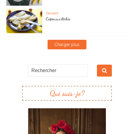
Dessert
Crêpes aux litchis
Charger plus
Qui suis-je?